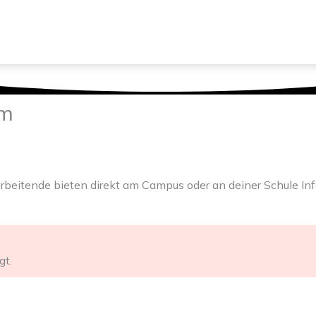
BO-ANGEBOTE
ÜBER UNS
um
rbeitende bieten direkt am Campus oder an deiner Schule In
gt.